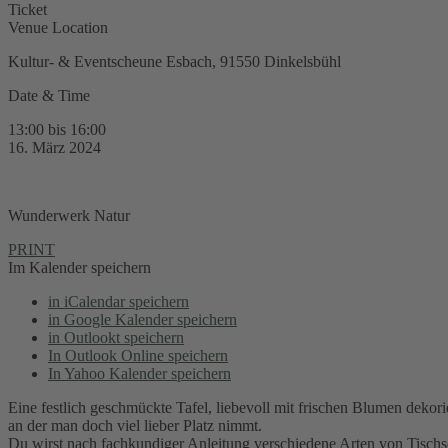
Ticket
Venue Location
Kultur- & Eventscheune Esbach, 91550 Dinkelsbühl
Date & Time
13:00 bis 16:00
16. März 2024
Wunderwerk Natur
PRINT
Im Kalender speichern
in iCalendar speichern
in Google Kalender speichern
in Outlookt speichern
In Outlook Online speichern
In Yahoo Kalender speichern
Eine festlich geschmückte Tafel, liebevoll mit frischen Blumen dekor
an der man doch viel lieber Platz nimmt.
Du wirst nach fachkundiger Anleitung verschiedene Arten von Tischsc