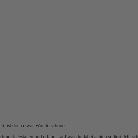
iert, ist doch etwas Wunderschönes –
hmuck gestalten und erfährst, auf was du dabei achten solltest. Mit sc