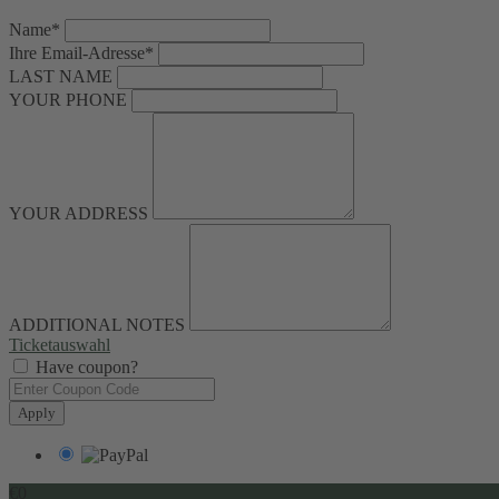
Name*
Ihre Email-Adresse*
LAST NAME
YOUR PHONE
YOUR ADDRESS
ADDITIONAL NOTES
Ticketauswahl
Have coupon?
Apply
€0